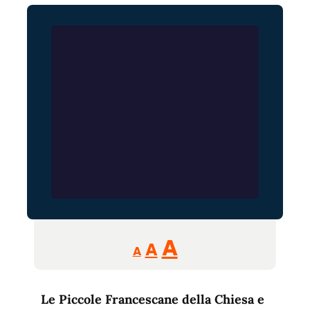
Reducir
Aumentar
Restablecer
A
A
A
tamaño
tamaño
tamaño
de
de
fuente.
Le Piccole Francescane della Chiesa e
de