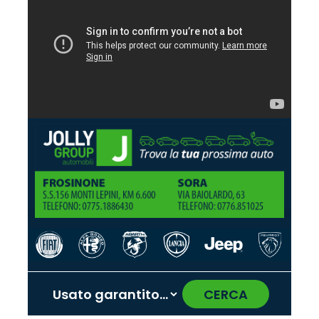
CERCA
‹
›