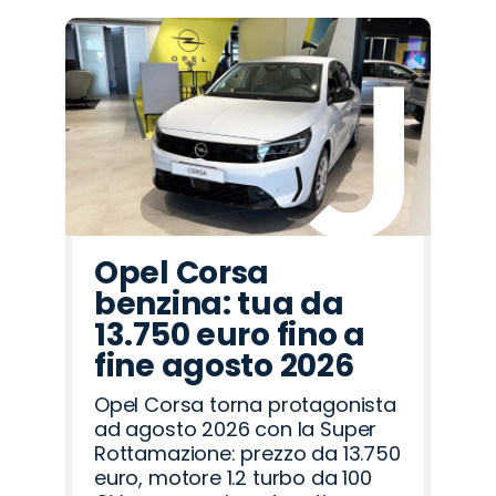
Promo
Promo
Promo
Promo
Promo
Promo
Promo
Promo
Promo
Promo
Promo
Promo
Promo
Promo
Promo
Citroën
Opel
Seat
Fiat
Lancia
Jeep
Mazda
Land
Hyundai
Omoda
Jaecoo
Abarth
Alfa
Cupra
Peugeot
Rover
Romeo
Opel Corsa
benzina: tua da
13.750 euro fino a
fine agosto 2026
Opel Corsa torna protagonista
ad agosto 2026 con la Super
Rottamazione: prezzo da 13.750
euro, motore 1.2 turbo da 100