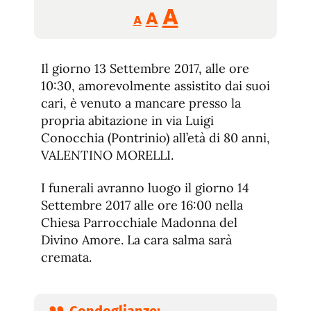
Reducir
Aumentar
Restablecer
A
A
A
tamaño
tamaño
tamaño
de
de
fuente.
Il giorno 13 Settembre 2017, alle ore
de
fuente
10:30, amorevolmente assistito dai suoi
fuente.
cari, è venuto a mancare presso la
propria abitazione in via Luigi
Conocchia (Pontrinio) all’età di 80 anni,
VALENTINO MORELLI.
I funerali avranno luogo il giorno 14
Settembre 2017 alle ore 16:00 nella
Chiesa Parrocchiale Madonna del
Divino Amore. La cara salma sarà
cremata.