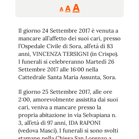
Reducir
Aumentar
Restablecer
A
A
A
tamaño
tamaño
tamaño
de
de
fuente.
Il giorno 24 Settembre 2017 è venuta a
de
fuente
mancare all’affetto dei suoi cari, presso
fuente.
l’Ospedale Civile di Sora, all’età di 83
anni, VINCENZA TERSIGNI (in Crispo).
I funerali si celebreranno Martedì 26
Settembre 2017 alle 16:00 nella
Cattedrale Santa Maria Assunta, Sora.
Il giorno 25 Settembre 2017, alle ore
2:00, amorevolmente assistita dai suoi
cari, veniva a mancare presso la
propria abitazione in via Selvapiana n.
3, all’età di 97 anni, IDA RAPONI
(vedova Masci). I funerali si sono svolti
stamane nella Chiesa San Lorenzo a