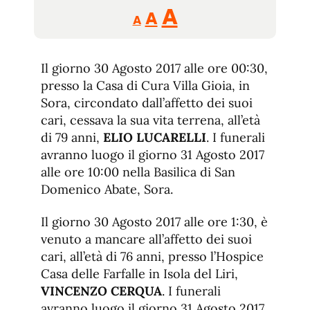
Reducir
Aumentar
Restablecer
A
A
A
tamaño
tamaño
tamaño
de
de
fuente.
Il giorno 30 Agosto 2017 alle ore 00:30,
de
fuente
presso la Casa di Cura Villa Gioia, in
fuente.
Sora, circondato dall’affetto dei suoi
cari, cessava la sua vita terrena, all’età
di 79 anni,
ELIO LUCARELLI
. I funerali
avranno luogo il giorno 31 Agosto 2017
alle ore 10:00 nella Basilica di San
Domenico Abate, Sora.
Il giorno 30 Agosto 2017 alle ore 1:30, è
venuto a mancare all’affetto dei suoi
cari, all’età di 76 anni, presso l’Hospice
Casa delle Farfalle in Isola del Liri,
VINCENZO CERQUA
. I funerali
avranno luogo il giorno 31 Agosto 2017