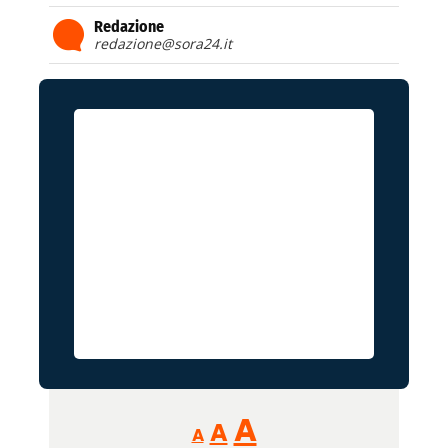
Redazione
redazione@sora24.it
Reducir
Aumentar
Restablecer
A
A
A
tamaño