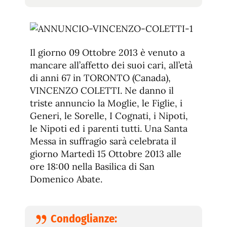
tamaño
tamaño
de
de
fuente.
de
fuente
fuente.
Il giorno 09 Ottobre 2013 è venuto a
mancare all’affetto dei suoi cari, all’età
di anni 67 in TORONTO (Canada),
VINCENZO COLETTI. Ne danno il
triste annuncio la Moglie, le Figlie, i
Generi, le Sorelle, I Cognati, i Nipoti,
le Nipoti ed i parenti tutti. Una Santa
Messa in suffragio sarà celebrata il
giorno Martedì 15 Ottobre 2013 alle
ore 18:00 nella Basilica di San
Domenico Abate.
Condoglianze: