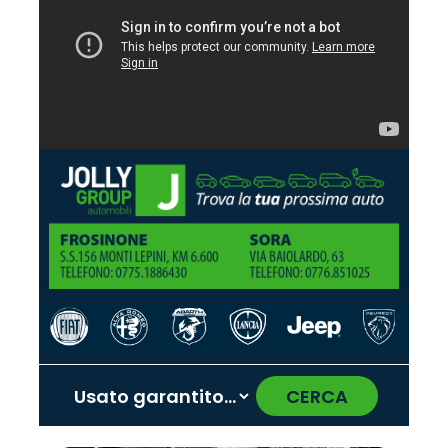
CERCA
‹
›