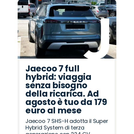
Promo
Promo
Promo
Promo
Promo
Promo
Promo
Promo
Promo
Promo
Promo
Promo
Promo
Promo
Promo
Omoda
Cupra
Land
Jaecoo
Hyundai
Mazda
Jeep
Citroën
Alfa
Opel
Fiat
Abarth
Seat
Lancia
Peugeot
Rover
Romeo
Jaecoo 7 full
hybrid: viaggia
senza bisogno
della ricarica. Ad
agosto è tuo da 179
euro al mese
Jaecoo 7 SHS-H adotta il Super
Hybrid System di terza