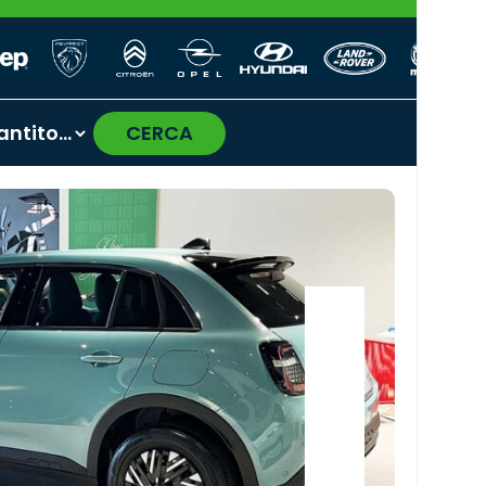
CERCA
›