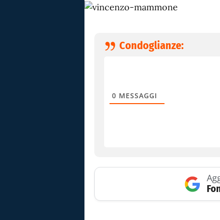
Condoglianze:
0
MESSAGGI
Agg
Fon