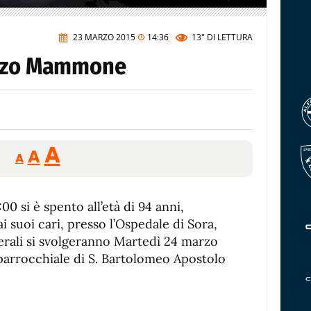
23 MARZO 2015
14:36
13"
DI LETTURA
enzo Mammone
Reducir
Aumentar
Restablecer
A
A
A
tamaño
tamaño
tamaño
de
de
fuente.
0 si è spento all’età di 94 anni,
de
fuente
 suoi cari, presso l’Ospedale di Sora,
fuente.
ali si svolgeranno Martedì 24 marzo
 parrocchiale di S. Bartolomeo Apostolo