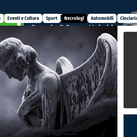
a
Eventi e Cultura
Sport
Necrologi
Automobili
Ciociari