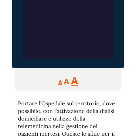
Reducir
Aumentar
Restablecer
A
A
A
tamaño
tamaño
tamaño
de
de
fuente.
Portare l’Ospedale sul territorio, dove
de
fuente
possibile, con l’attivazione della dialisi
fuente.
domiciliare e utilizzo della
telemedicina nella gestione dei
pazienti ipertesi. Queste le sfide per il