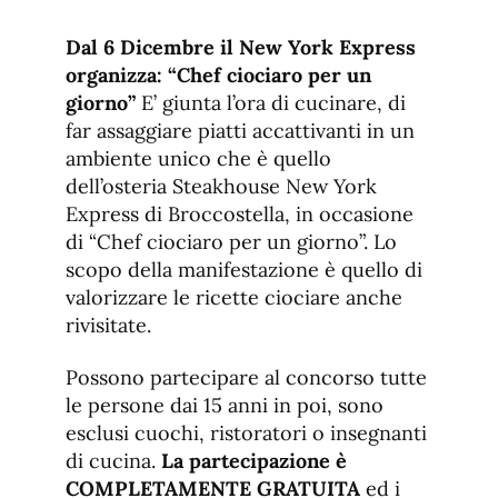
de
fuente.
de
fuente
Dal 6 Dicembre il New York Express
fuente.
organizza: “Chef ciociaro per un
giorno”
E’ giunta l’ora di cucinare, di
far assaggiare piatti accattivanti in un
ambiente unico che è quello
dell’osteria Steakhouse New York
Express di Broccostella, in occasione
di “Chef ciociaro per un giorno”. Lo
scopo della manifestazione è quello di
valorizzare le ricette ciociare anche
rivisitate.
Possono partecipare al concorso tutte
le persone dai 15 anni in poi, sono
esclusi cuochi, ristoratori o insegnanti
di cucina.
La partecipazione è
COMPLETAMENTE GRATUITA
ed i