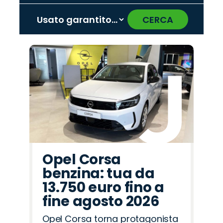
CERCA
‹
›
Promo
Promo
Promo
Promo
Promo
Promo
Promo
Promo
Promo
Promo
Promo
Promo
Promo
Promo
Promo
Fiat
Alfa
Omoda
Land
Lancia
Jeep
Mazda
Seat
Cupra
Opel
Jaecoo
Citroën
Hyundai
Abarth
Peugeot
Romeo
Rover
Opel Corsa
benzina: tua da
13.750 euro fino a
fine agosto 2026
Opel Corsa torna protagonista