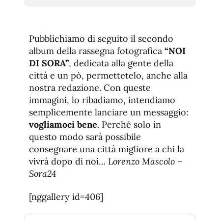
tamaño
tamaño
de
de
fuente.
de
fuente
Pubblichiamo di seguito il secondo
fuente.
album della rassegna fotografica
“NOI
DI SORA”
, dedicata alla gente della
città e un pò, permettetelo, anche alla
nostra redazione. Con queste
immagini, lo ribadiamo, intendiamo
semplicemente lanciare un messaggio:
vogliamoci bene
. Perché solo in
questo modo sarà possibile
consegnare una città migliore a chi la
vivrà dopo di noi…
Lorenzo Mascolo –
Sora24
[nggallery id=406]