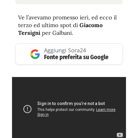
tamaño
tamaño
de
de
fuente.
Ve l’avevamo promesso ieri, ed ecco il
de
fuente
terzo ed ultimo spot di
Giacomo
fuente.
Tersigni
per Galbani.
Aggiungi Sora24
Fonte preferita su Google