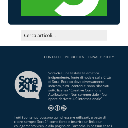
CONTATTI
PUBBLICITÀ
PRIVACY POLICY
Sora24
è una testata telematica
indipendente, fonte di notizie sulla Città
di Sora. Eccetto dove diversamente
indicato, tutti i contenuti sono rilasciati
sotto licenza "
Creative Commons
Attribuzione - Non commerciale - Non
opere derivate 4.0 Internazionale
".
Tutti i contenuti possono quindi essere utilizzati, a patto di
citare sempre Sora24 come fonte e inserire un link o un
collegamento visibile alla pagina dell'articolo. In nessun caso i