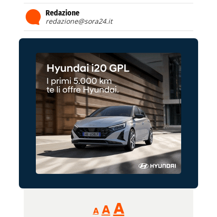
Redazione
redazione@sora24.it
Reducir
Aumentar
Restablecer
A
A
A
tamaño