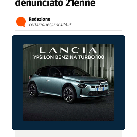
denunciato 21enne
Redazione
redazione@sora24.it