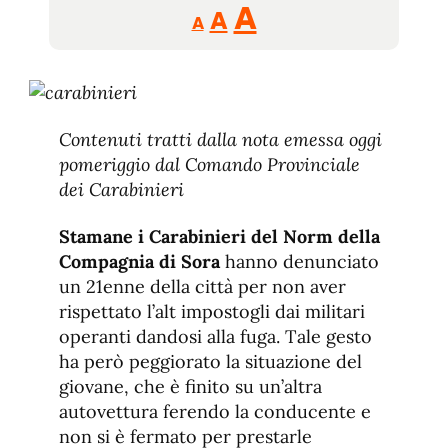
Reducir
Aumentar
Restablecer
A
A
A
tamaño
tamaño
tamaño
de
de
fuente.
de
fuente
fuente.
Contenuti tratti dalla nota emessa oggi
pomeriggio dal Comando Provinciale
dei Carabinieri
Stamane i Carabinieri del Norm della
Compagnia di Sora
hanno denunciato
un 21enne della città per non aver
rispettato l’alt impostogli dai militari
operanti dandosi alla fuga. Tale gesto
ha però peggiorato la situazione del
giovane, che è finito su un’altra
autovettura ferendo la conducente e
non si è fermato per prestarle