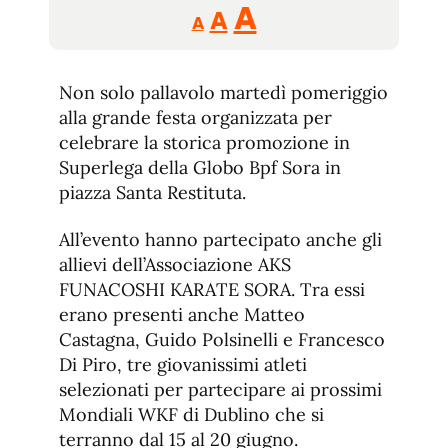
Reducir
Aumentar
Restablecer
A
A
A
tamaño
tamaño
tamaño
de
de
fuente.
Non solo pallavolo martedì pomeriggio
de
fuente
alla grande festa organizzata per
fuente.
celebrare la storica promozione in
Superlega della Globo Bpf Sora in
piazza Santa Restituta.
All’evento hanno partecipato anche gli
allievi dell’Associazione AKS
FUNACOSHI KARATE SORA. Tra essi
erano presenti anche Matteo
Castagna, Guido Polsinelli e Francesco
Di Piro, tre giovanissimi atleti
selezionati per partecipare ai prossimi
Mondiali WKF di Dublino che si
terranno dal 15 al 20 giugno.