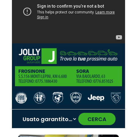
CERCA
‹
›