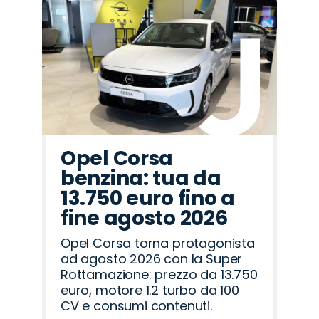
Promo
Promo
Promo
Promo
Promo
Promo
Promo
Promo
Promo
Promo
Promo
Promo
Promo
Promo
Promo
Mazda
Omoda
Jeep
Citroën
Hyundai
Seat
Cupra
Land
Jaecoo
Lancia
Peugeot
Alfa
Fiat
Opel
Abarth
Rover
Romeo
Opel Corsa
benzina: tua da
13.750 euro fino a
fine agosto 2026
Opel Corsa torna protagonista
ad agosto 2026 con la Super
Rottamazione: prezzo da 13.750
euro, motore 1.2 turbo da 100
CV e consumi contenuti.