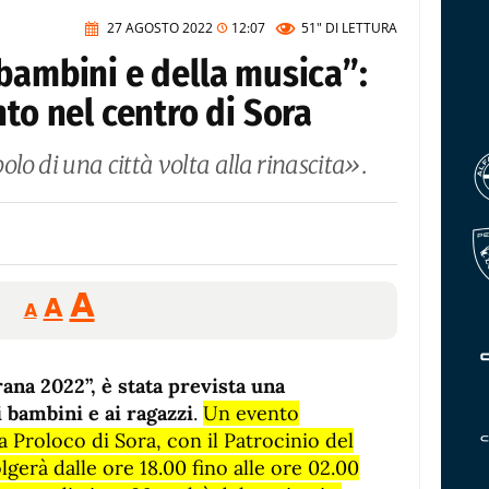
27 AGOSTO 2022
12:07
51"
DI LETTURA
bambini e della musica”:
nto nel centro di Sora
o di una città volta alla rinascita».
Reducir
Aumentar
Restablecer
A
A
A
tamaño
tamaño
tamaño
de
de
fuente.
rana 2022”, è stata prevista una
de
fuente
 bambini e ai ragazzi
.
Un evento
fuente.
la Proloco di Sora, con il Patrocinio del
gerà dalle ore 18.00 fino alle ore 02.00