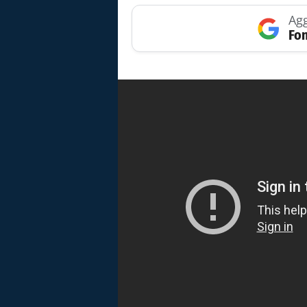
Agg
Fon