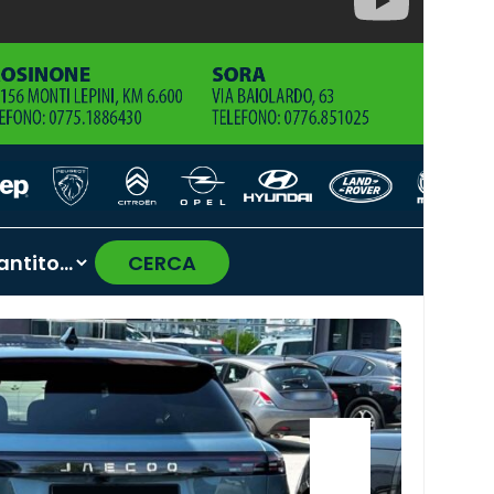
CERCA
›