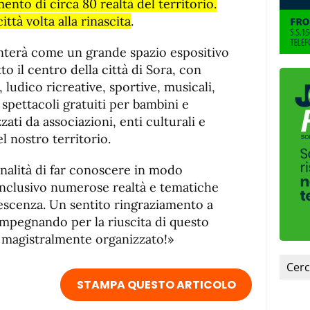
ento di circa 80 realtà del territorio.
ttà volta alla rinascita
.
enterà come un grande spazio espositivo
to il centro della città di Sora, con
, ludico ricreative, sportive, musicali,
 spettacoli gratuiti per bambini e
ati da associazioni, enti culturali e
l nostro territorio.
inalità di far conoscere in modo
inclusivo numerose realtà e tematiche
dolescenza. Un sentito ringraziamento a
 impegnando per la riuscita di questo
 magistralmente organizzato!»
STAMPA QUESTO ARTICOLO