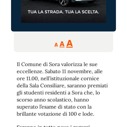
Reducir
Aumentar
Restablecer
A
A
A
tamaño
tamaño
tamaño
de
de
fuente.
Il Comune di Sora valorizza le sue
de
fuente
eccellenze. Sabato 11 novembre, alle
fuente.
ore 11.00, nell’istituzionale cornice
della Sala Consiliare, saranno premiati
gli studenti residenti a Sora che, lo
scorso anno scolastico, hanno
superato l’esame di stato con la
brillante votazione di 100 e lode.