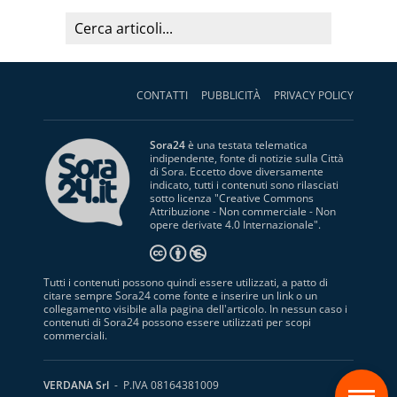
CONTATTI
PUBBLICITÀ
PRIVACY POLICY
Sora24
è una testata telematica
indipendente, fonte di notizie sulla Città
di Sora. Eccetto dove diversamente
indicato, tutti i contenuti sono rilasciati
sotto licenza "
Creative Commons
Attribuzione - Non commerciale - Non
opere derivate 4.0 Internazionale
".
Tutti i contenuti possono quindi essere utilizzati, a patto di
citare sempre Sora24 come fonte e inserire un link o un
collegamento visibile alla pagina dell'articolo. In nessun caso i
contenuti di Sora24 possono essere utilizzati per scopi
commerciali.
S
VERDANA Srl
- P.IVA 08164381009