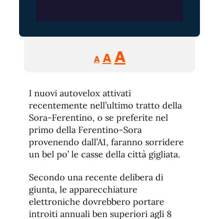
Reducir
Aumentar
Restablecer
A
A
A
tamaño
tamaño
tamaño
de
de
fuente.
I nuovi autovelox attivati
de
fuente
recentemente nell’ultimo tratto della
fuente.
Sora-Ferentino, o se preferite nel
primo della Ferentino-Sora
provenendo dall’A1, faranno sorridere
un bel po’ le casse della città gigliata.
Secondo una recente delibera di
giunta, le apparecchiature
elettroniche dovrebbero portare
introiti annuali ben superiori agli 8