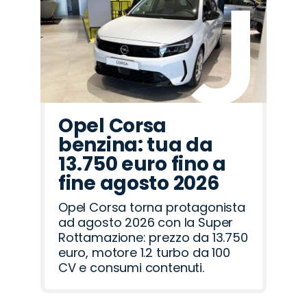
Land
Seat
Opel
Alfa
Jeep
Fiat
Lancia
Abarth
Hyundai
Omoda
Peugeot
Mazda
Cupra
Jaecoo
Citroën
Rover
Romeo
Opel Corsa
benzina: tua da
13.750 euro fino a
fine agosto 2026
Opel Corsa torna protagonista
ad agosto 2026 con la Super
Rottamazione: prezzo da 13.750
euro, motore 1.2 turbo da 100
CV e consumi contenuti.