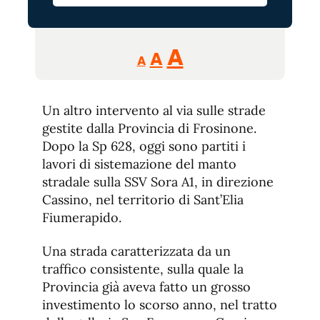
Reducir
Aumentar
Restablecer
A
A
A
tamaño
tamaño
tamaño
de
de
fuente.
Un altro intervento al via sulle strade
de
fuente
gestite dalla Provincia di Frosinone.
fuente.
Dopo la Sp 628, oggi sono partiti i
lavori di sistemazione del manto
stradale sulla SSV Sora A1, in direzione
Cassino, nel territorio di Sant’Elia
Fiumerapido.
Una strada caratterizzata da un
traffico consistente, sulla quale la
Provincia già aveva fatto un grosso
investimento lo scorso anno, nel tratto