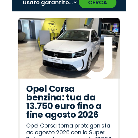
CERCA
‹
›
Promo
Promo
Promo
Promo
Promo
Promo
Promo
Promo
Promo
Promo
Promo
Promo
Promo
Promo
Promo
Fiat
Omoda
Jeep
Alfa
Land
Citroën
Seat
Abarth
Jaecoo
Opel
Lancia
Cupra
Peugeot
Mazda
Hyundai
Romeo
Rover
Opel Corsa
benzina: tua da
13.750 euro fino a
fine agosto 2026
Opel Corsa torna protagonista
ad agosto 2026 con la Super