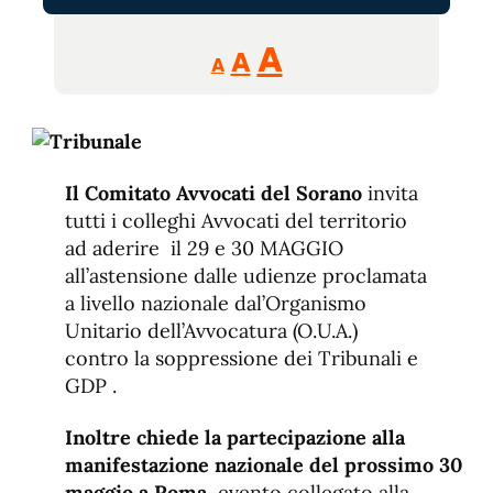
Reducir
Aumentar
Restablecer
A
A
A
tamaño
tamaño
tamaño
de
de
fuente.
de
fuente
fuente.
Il Comitato Avvocati del Sorano
invita
tutti i colleghi Avvocati del territorio
ad aderire il 29 e 30 MAGGIO
all’astensione dalle udienze proclamata
a livello nazionale dal’Organismo
Unitario dell’Avvocatura (O.U.A.)
contro la soppressione dei Tribunali e
GDP .
Inoltre chiede la partecipazione alla
manifestazione nazionale del prossimo 30
maggio a Roma
, evento collegato alla