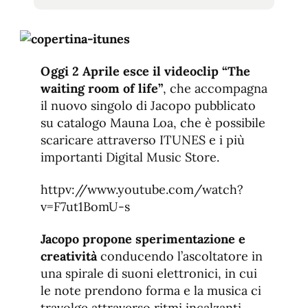
tamaño
tamaño
de
de
fuente.
de
fuente
fuente.
Oggi 2 Aprile esce il videoclip “The
waiting room of life”
, che accompagna
il nuovo singolo di Jacopo pubblicato
su catalogo Mauna Loa, che è possibile
scaricare attraverso ITUNES e i più
importanti Digital Music Store.
httpv://www.youtube.com/watch?
v=F7ut1BomU-s
Jacopo propone sperimentazione e
creatività
conducendo l’ascoltatore in
una spirale di suoni elettronici, in cui
le note prendono forma e la musica ci
travolge attraverso ritmi incalzanti.