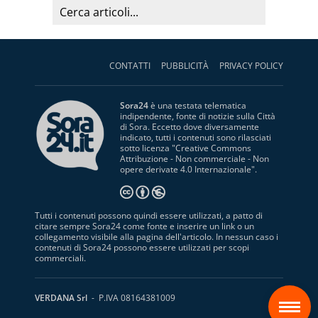
CONTATTI
PUBBLICITÀ
PRIVACY POLICY
Sora24
è una testata telematica
indipendente, fonte di notizie sulla Città
di Sora. Eccetto dove diversamente
indicato, tutti i contenuti sono rilasciati
sotto licenza "
Creative Commons
Attribuzione - Non commerciale - Non
opere derivate 4.0 Internazionale
".
Tutti i contenuti possono quindi essere utilizzati, a patto di
citare sempre Sora24 come fonte e inserire un link o un
collegamento visibile alla pagina dell'articolo. In nessun caso i
contenuti di Sora24 possono essere utilizzati per scopi
commerciali.
S
VERDANA Srl
- P.IVA 08164381009