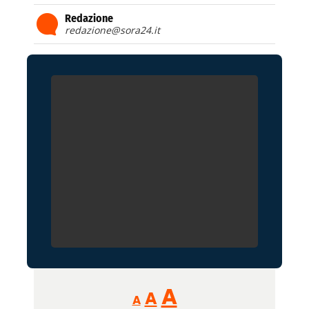
Redazione
redazione@sora24.it
Reducir
Aumentar
Restablecer
A
A
A
tamaño