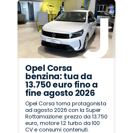
Promo
Promo
Promo
Promo
Promo
Promo
Promo
Promo
Promo
Promo
Promo
Promo
Promo
Promo
Promo
Omoda
Hyundai
Abarth
Mazda
Peugeot
Cupra
Lancia
Fiat
Jaecoo
Alfa
Opel
Citroën
Jeep
Land
Seat
Romeo
Rover
Opel Corsa
benzina: tua da
13.750 euro fino a
fine agosto 2026
Opel Corsa torna protagonista
ad agosto 2026 con la Super
Rottamazione: prezzo da 13.750
euro, motore 1.2 turbo da 100
CV e consumi contenuti.