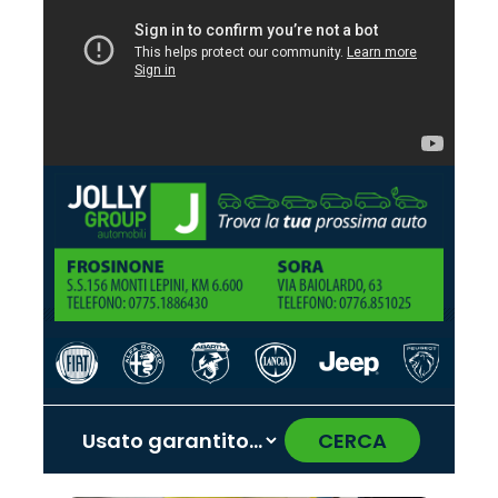
CERCA
‹
›