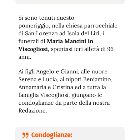
tamaño
tamaño
de
de
fuente.
Si sono tenuti questo
de
fuente
pomeriggio, nella chiesa parrocchiale
fuente.
di San Lorenzo ad Isola del Liri, i
funerali di
Maria Mancini in
Viscogliosi
, spentasi ieri all’età di 96
anni.
Ai figli Angelo e Gianni, alle nuore
Serena e Lucia, ai nipoti Beniamino,
Annamaria e Cristina ed a tutta la
famiglia Viscogliosi, giungano le
condoglianze da parte della nostra
Redazione.
Condoglianze: