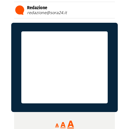
Redazione
redazione@sora24.it
Reducir
Aumentar
Restablecer
A
A
A
tamaño