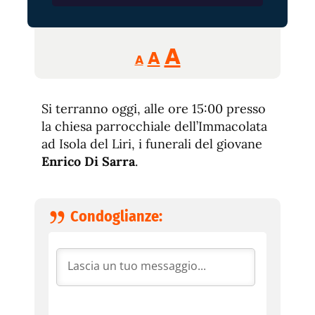
Reducir
Aumentar
Restablecer
A
A
A
tamaño
tamaño
tamaño
de
de
fuente.
Si terranno oggi, alle ore 15:00 presso
de
fuente
la chiesa parrocchiale dell’Immacolata
fuente.
ad Isola del Liri, i funerali del giovane
Enrico Di Sarra
.
Condoglianze: