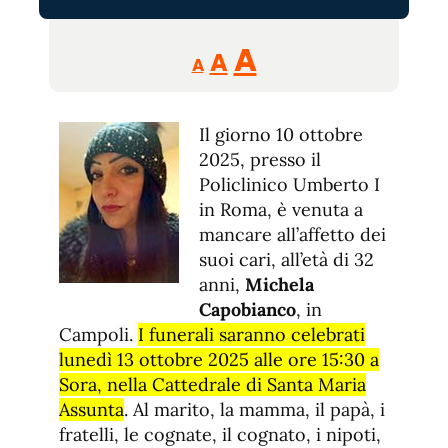
Reducir
Aumentar
Restablecer
A
A
A
tamaño
tamaño
tamaño
de
de
fuente.
Il giorno 10 ottobre
de
fuente
2025, presso il
fuente.
Policlinico Umberto I
in Roma, è venuta a
mancare all’affetto dei
suoi cari, all’età di 32
anni,
Michela
Capobianco
, in
Campoli.
I funerali saranno celebrati
lunedì 13 ottobre 2025 alle ore 15:30 a
Sora, nella Cattedrale di Santa Maria
Assunta
. Al marito, la mamma, il papà, i
fratelli, le cognate, il cognato, i nipoti,