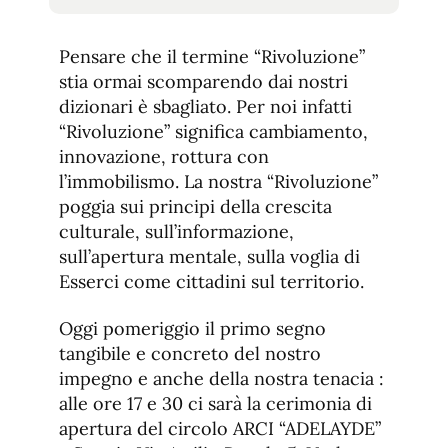
tamaño
tamaño
de
de
fuente.
Pensare che il termine “Rivoluzione”
de
fuente
stia ormai scomparendo dai nostri
fuente.
dizionari è sbagliato. Per noi infatti
“Rivoluzione” significa cambiamento,
innovazione, rottura con
l’immobilismo. La nostra “Rivoluzione”
poggia sui principi della crescita
culturale, sull’informazione,
sull’apertura mentale, sulla voglia di
Esserci come cittadini sul territorio.
Oggi pomeriggio il primo segno
tangibile e concreto del nostro
impegno e anche della nostra tenacia :
alle ore 17 e 30 ci sarà la cerimonia di
apertura del circolo ARCI “ADELAYDE”