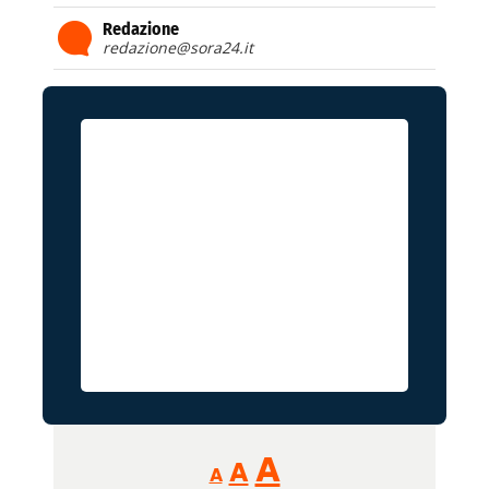
Redazione
redazione@sora24.it
Reducir
Aumentar
Restablecer
A
A
A
tamaño