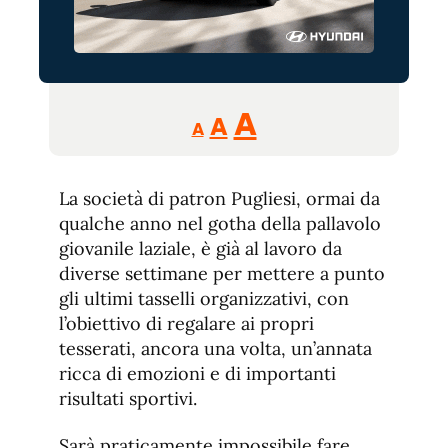
Reducir
Aumentar
Restablecer
A
A
A
tamaño
tamaño
tamaño
de
de
fuente.
La società di patron Pugliesi, ormai da
de
fuente
qualche anno nel gotha della pallavolo
fuente.
giovanile laziale, è già al lavoro da
diverse settimane per mettere a punto
gli ultimi tasselli organizzativi, con
l’obiettivo di regalare ai propri
tesserati, ancora una volta, un’annata
ricca di emozioni e di importanti
risultati sportivi.
Sarà praticamente impossibile fare