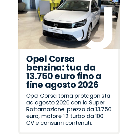
Citroën
Omoda
Fiat
Hyundai
Abarth
Seat
Peugeot
Jeep
Mazda
Land
Cupra
Jaecoo
Opel
Alfa
Lancia
Rover
Romeo
Opel Corsa
benzina: tua da
13.750 euro fino a
fine agosto 2026
Opel Corsa torna protagonista
ad agosto 2026 con la Super
Rottamazione: prezzo da 13.750
euro, motore 1.2 turbo da 100
CV e consumi contenuti.