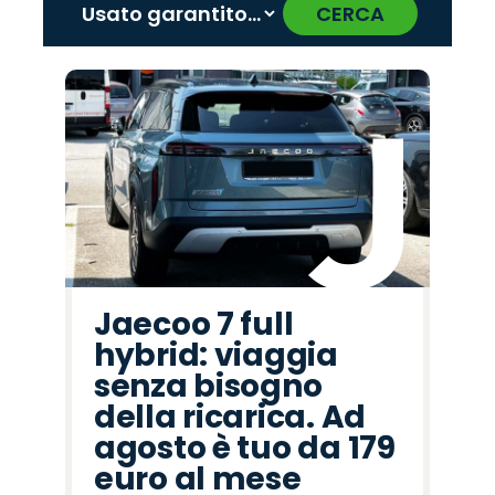
CERCA
‹
›
Promo
Promo
Promo
Promo
Promo
Promo
Promo
Promo
Promo
Promo
Promo
Promo
Promo
Promo
Promo
Jaecoo
Peugeot
Cupra
Seat
Omoda
Citroën
Land
Hyundai
Abarth
Mazda
Fiat
Opel
Lancia
Jeep
Alfa
Rover
Romeo
Jaecoo 7 full
hybrid: viaggia
senza bisogno
della ricarica. Ad
agosto è tuo da 179
euro al mese