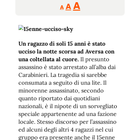
Reducir
Aumentar
Restablecer
A
A
A
tamaño
tamaño
tamaño
de
de
fuente.
de
fuente
fuente.
Un ragazzo di soli 15 anni è stato
ucciso la notte scorsa ad Aversa con
una coltellata al cuore.
Il presunto
assassino è stato arrestato all’alba dai
Carabinieri. La tragedia si sarebbe
consumata a seguito di una lite. Il
minorenne assassinato, secondo
quanto riportato dai quotidiani
nazionali, è il nipote di un sorvegliato
speciale appartenente ad una fazione
locale. Stesso discorso per l’assassino
ed alcuni degli altri 4 ragazzi nel cui
gruppo era presente anche il 15enne