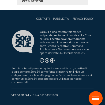
CONTATTI
PUBBLICITÀ
PRIVACY POLICY
Sora24
è una testata telematica
indipendente, fonte di notizie sulla Città
di Sora. Eccetto dove diversamente
indicato, tutti i contenuti sono rilasciati
sotto licenza "
Creative Commons
Attribuzione - Non commerciale - Non
opere derivate 4.0 Internazionale
".
Tutti i contenuti possono quindi essere utilizzati, a patto di
citare sempre Sora24 come fonte e inserire un link o un
collegamento visibile alla pagina dell'articolo. In nessun caso i
contenuti di Sora24 possono essere utilizzati per scopi
commerciali.
S
VERDANA Srl
- P.IVA 08164381009