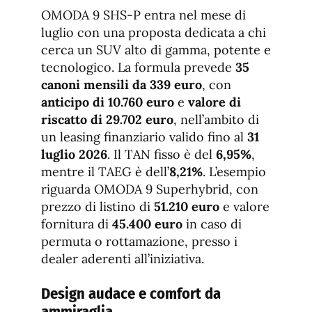
de
fuente.
OMODA 9 SHS-P entra nel mese di
de
fuente
luglio con una proposta dedicata a chi
fuente.
cerca un SUV alto di gamma, potente e
tecnologico. La formula prevede
35
canoni mensili da 339 euro
, con
anticipo di 10.760 euro
e
valore di
riscatto di 29.702 euro
, nell’ambito di
un leasing finanziario valido fino al
31
luglio 2026
. Il TAN fisso è del
6,95%
,
mentre il TAEG è dell’
8,21%
. L’esempio
riguarda OMODA 9 Superhybrid, con
prezzo di listino di
51.210 euro
e valore
fornitura di
45.400 euro
in caso di
permuta o rottamazione, presso i
dealer aderenti all’iniziativa.
Design audace e comfort da
ammiraglia