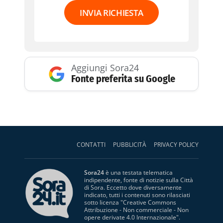
INVIA RICHIESTA
Aggiungi Sora24
Fonte preferita su Google
CONTATTI
PUBBLICITÀ
PRIVACY POLICY
Sora24
è una testata telematica
indipendente, fonte di notizie sulla Città
di Sora. Eccetto dove diversamente
indicato, tutti i contenuti sono rilasciati
sotto licenza "
Creative Commons
Attribuzione - Non commerciale - Non
opere derivate 4.0 Internazionale
".