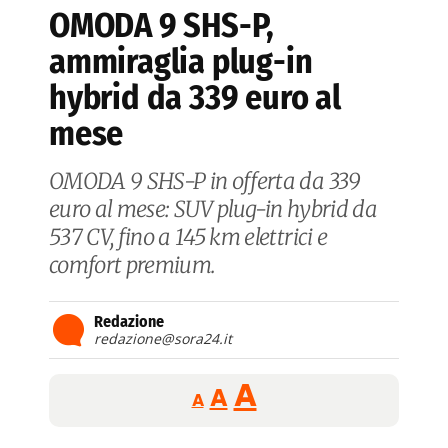
OMODA 9 SHS-P,
ammiraglia plug-in
hybrid da 339 euro al
mese
OMODA 9 SHS-P in offerta da 339
euro al mese: SUV plug-in hybrid da
537 CV, fino a 145 km elettrici e
comfort premium.
Redazione
redazione@sora24.it
Reducir
Aumentar
Restablecer
A
A
A
tamaño
tamaño
tamaño
de