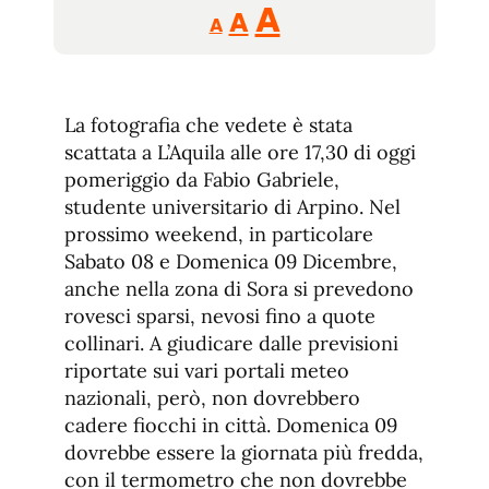
Reducir
Aumentar
Restablecer
A
A
A
tamaño
tamaño
tamaño
de
de
fuente.
de
fuente
La fotografia che vedete è stata
fuente.
scattata a L’Aquila alle ore 17,30 di oggi
pomeriggio da Fabio Gabriele,
studente universitario di Arpino. Nel
prossimo weekend, in particolare
Sabato 08 e Domenica 09 Dicembre,
anche nella zona di Sora si prevedono
rovesci sparsi, nevosi fino a quote
collinari. A giudicare dalle previsioni
riportate sui vari portali meteo
nazionali, però, non dovrebbero
cadere fiocchi in città. Domenica 09
dovrebbe essere la giornata più fredda,
con il termometro che non dovrebbe