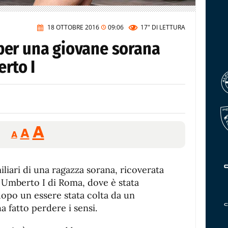
18 OTTOBRE 2016
09:06
17"
DI LETTURA
er una giovane sorana
erto I
Reducir
Aumentar
Restablecer
A
A
A
tamaño
tamaño
tamaño
de
de
fuente.
liari di una ragazza sorana, ricoverata
de
fuente
co Umberto I di Roma, dove è stata
fuente.
dopo un essere stata colta da un
 fatto perdere i sensi.