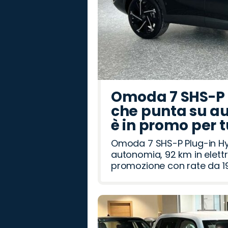
Omoda 7 SHS-P P
che punta su au
è in promo per 
Omoda 7 SHS-P Plug-in Hybr
autonomia, 92 km in elettr
promozione con rate da 19