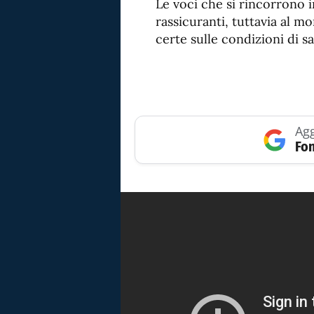
Le voci che si rincorrono 
rassicuranti, tuttavia al 
certe sulle condizioni di sa
Agg
Fon