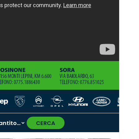
CERCA
›