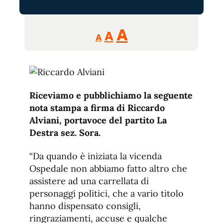
Reducir
Aumentar
Restablecer
A
A
A
tamaño
tamaño
tamaño
de
de
fuente.
de
fuente
fuente.
Riceviamo e pubblichiamo la seguente
nota stampa a firma di Riccardo
Alviani, portavoce del partito La
Destra sez. Sora.
“Da quando è iniziata la vicenda
Ospedale non abbiamo fatto altro che
assistere ad una carrellata di
personaggi politici, che a vario titolo
hanno dispensato consigli,
ringraziamenti, accuse e qualche