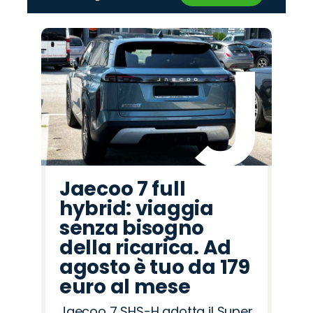
‹
›
Promo
Promo
Promo
Promo
Promo
Promo
Promo
Promo
Promo
Promo
Promo
Promo
Promo
Promo
Promo
Cupra
Seat
Abarth
Fiat
Jaecoo
Alfa
Omoda
Lancia
Jeep
Citroën
Hyundai
Mazda
Land
Opel
Peugeot
Romeo
Rover
Jaecoo 7 full
hybrid: viaggia
senza bisogno
della ricarica. Ad
agosto è tuo da 179
euro al mese
Jaecoo 7 SHS-H adotta il Super