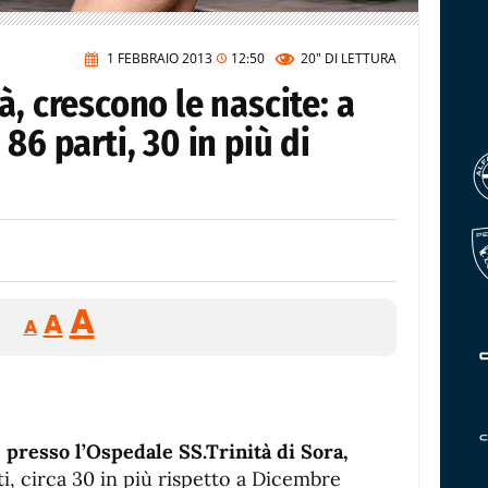
1 FEBBRAIO 2013
12:50
20"
DI LETTURA
à, crescono le nascite: a
86 parti, 30 in più di
Reducir
Aumentar
Restablecer
A
A
A
tamaño
tamaño
tamaño
de
de
fuente.
de
fuente
fuente.
presso l’Ospedale SS.Trinità di Sora,
ti, circa 30 in più rispetto a Dicembre