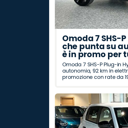
Omoda 7 SHS-P P
che punta su au
è in promo per 
Omoda 7 SHS-P Plug-in Hybr
autonomia, 92 km in elettr
promozione con rate da 19