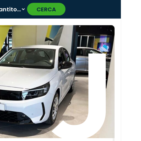
CERCA
›