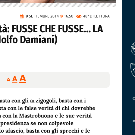
9 SETTEMBRE 2014
16:50
48"
DI LETTURA
ità: FUSSE CHE FUSSE… LA
olfo Damiani)
Reducir
Aumentar
Restablecer
A
A
A
tamaño
tamaño
tamaño
de
de
fuente.
asta con gli arzigogoli, basta con i
de
fuente
sta con le false verità di chi dovrebbe
fuente.
ta con la Mastrobuono e le sue verità
a presidenza se non colpevole
 sfascio, basta con gli sprechi e le