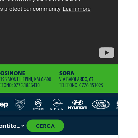
CERCA
›