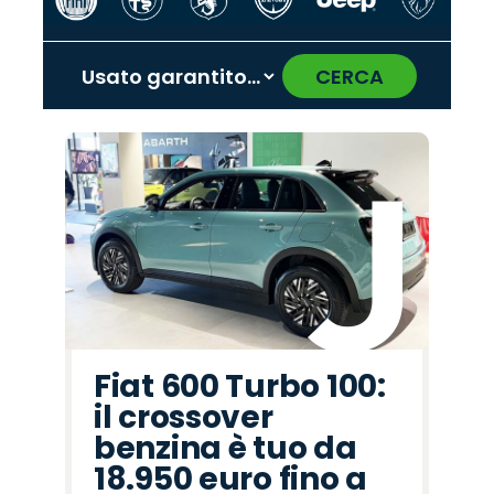
CERCA
‹
›
Promo
Promo
Promo
Promo
Promo
Promo
Promo
Promo
Promo
Promo
Promo
Promo
Promo
Promo
Promo
Peugeot
Seat
Fiat
Opel
Omoda
Lancia
Jeep
Abarth
Hyundai
Jaecoo
Mazda
Cupra
Land
Citroën
Alfa
Rover
Romeo
Fiat 600 Turbo 100:
il crossover
benzina è tuo da
18.950 euro fino a