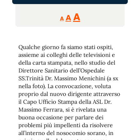
Reducir
Aumentar
Restablecer
A
A
A
tamaño
tamaño
tamaño
de
de
fuente.
de
fuente
Qualche giorno fa siamo stati ospiti,
fuente.
assieme ai colleghi delle televisioni e
della carta stampata, nello studio del
Direttore Sanitario dell’Ospedale
SS.Trinità Dr. Massimo Menichini (a sx
nella foto). La convocazione, voluta
proprio dal nuovo dirigente attraverso
il Capo Ufficio Stampa della ASL Dr.
Massimo Ferrara, si è rivelata una
buona occasione per parlare dei
problemi più impellenti da risolvere
all’interno del nosocomio sorano, in