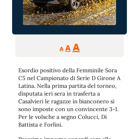
Reducir
Aumentar
Restablecer
A
A
A
tamaño
tamaño
tamaño
de
de
fuente.
Esordio positivo della Femminile Sora
de
fuente
C5 nel Campionato di Serie D Girone A
fuente.
Latina. Nella prima partita del torneo,
disputata ieri sera in trasferta a
Casalvieri le ragazze in bianconero si
sono imposte con un convincente 3-1.
Per le volsche a segno Colucci, Di
Battista e Forlini.