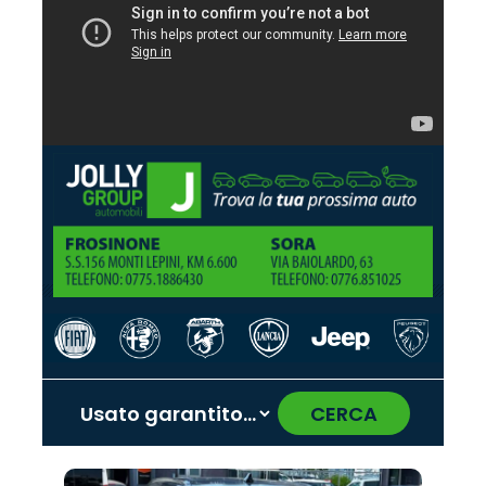
CERCA
‹
›