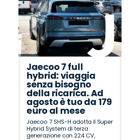
Promo
Promo
Promo
Promo
Promo
Promo
Promo
Promo
Promo
Promo
Promo
Promo
Promo
Promo
Promo
Citroën
Lancia
Peugeot
Jeep
Seat
Alfa
Fiat
Omoda
Abarth
Opel
Cupra
Jaecoo
Mazda
Land
Hyundai
Romeo
Rover
Jaecoo 7 full
hybrid: viaggia
senza bisogno
della ricarica. Ad
agosto è tuo da 179
euro al mese
Jaecoo 7 SHS-H adotta il Super
Hybrid System di terza
generazione con 224 CV,