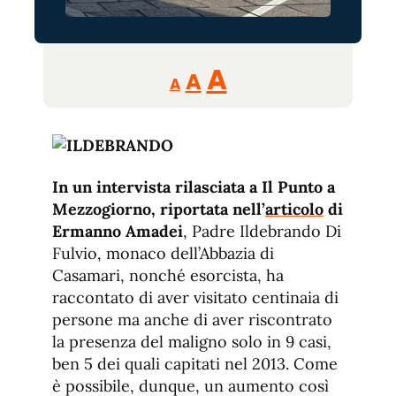
Reducir
Aumentar
Restablecer
A
A
A
tamaño
tamaño
tamaño
de
de
fuente.
de
fuente
fuente.
In un intervista rilasciata a Il Punto a
Mezzogiorno, riportata nell’
articolo
di
Ermanno Amadei
, Padre Ildebrando Di
Fulvio, monaco dell’Abbazia di
Casamari, nonché esorcista, ha
raccontato di aver visitato centinaia di
persone ma anche di aver riscontrato
la presenza del maligno solo in 9 casi,
ben 5 dei quali capitati nel 2013. Come
è possibile, dunque, un aumento così