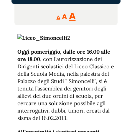
Reducir
Aumentar
Restablecer
A
A
A
tamaño
tamaño
tamaño
de
de
fuente.
de
fuente
fuente.
Oggi pomeriggio, dalle ore 16.00 alle
ore 18.00
, con l’autorizzazione dei
Dirigenti scolastici del Liceo Classico e
della Scuola Media, nella palestra del
Palazzo degli Studi ” Simoncelli”, si è
tenuta l’assemblea dei genitori degli
allievi dei due ordini di scuola, per
cercare una soluzione possibile agli
interrogativi, dubbi, timori, creati dal
sisma del 16.02.2013.
All’unanimità i genitori presenti