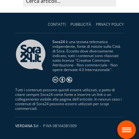
CONTATTI
PUBBLICITÀ
PRIVACY POLICY
Sora24
è una testata telematica
indipendente, fonte di notizie sulla Città
di Sora. Eccetto dove diversamente
indicato, tutti i contenuti sono rilasciati
sotto licenza "
Creative Commons
Attribuzione - Non commerciale - Non
opere derivate 4.0 Internazionale
".
Tutti i contenuti possono quindi essere utilizzati, a patto di
citare sempre Sora24 come fonte e inserire un link o un
collegamento visibile alla pagina dell'articolo. In nessun caso i
contenuti di Sora24 possono essere utilizzati per scopi
commerciali.
S
VERDANA Srl
- P.IVA 08164381009