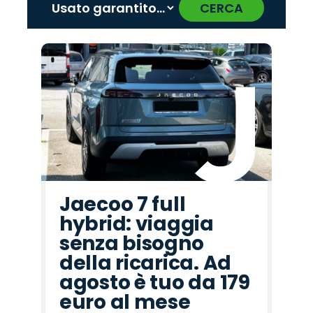
CERCA
‹
›
Promo
Promo
Promo
Promo
Promo
Promo
Promo
Promo
Promo
Promo
Promo
Promo
Promo
Promo
Promo
Seat
Abarth
Opel
Mazda
Peugeot
Cupra
Alfa
Jaecoo
Omoda
Citroën
Jeep
Fiat
Hyundai
Lancia
Land
Romeo
Rover
Jaecoo 7 full
hybrid: viaggia
senza bisogno
della ricarica. Ad
agosto è tuo da 179
euro al mese