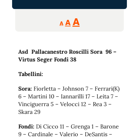
Reducir
Aumentar
Restablecer
A
A
A
tamaño
tamaño
tamaño
de
de
fuente.
de
fuente
Asd Pallacanestro Roscilli Sora 96 –
fuente.
Virtus Seger Fondi 38
Tabellini:
Sora:
Fiorletta – Johnson 7 – Ferrari(K)
6 – Martini 10 – Iannarilli 17 – Leita 7 –
Vinciguerra 5 – Velocci 12 – Rea 3 –
Skara 29
Fondi:
Di Cicco 11 – Grenga 1 – Barone
9 – Cardinale – Valerio – DeSantis –