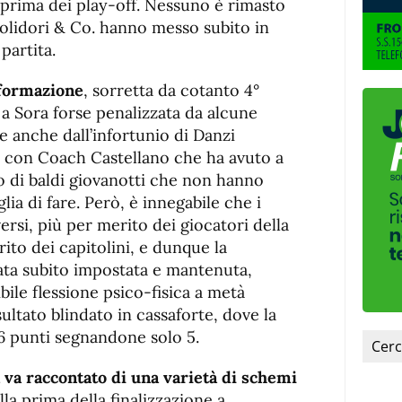
 prima dei play-off. Nessuno è rimasto
lidori & Co. hanno messo subito in
partita.
formazione
, sorretta da cotanto 4°
a a Sora forse penalizzata da alcune
te anche dall’infortunio di Danzi
o, con Coach Castellano che ha avuto a
 di baldi giovanotti che non hanno
lia di fare. Però, è innegabile che i
ersi, più per merito dei giocatori della
ito dei capitolini, e dunque la
tata subito impostata e mantenuta,
le flessione psico-fisica a metà
sultato blindato in cassaforte, dove la
16 punti segnandone solo 5.
a va raccontato di una varietà di schemi
lla prima della finalizzazione a