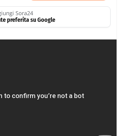
iungi Sora24
te preferita su Google