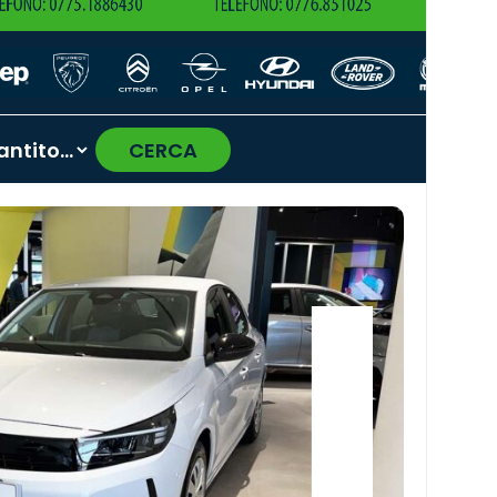
CERCA
›