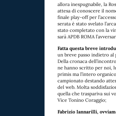
allora inespugnabile, la Ro
attesa di conoscere il nome
finale play-off per l’access
serata è stato svelato l’ar
stato completato con la vin
sarà APDB ROMA l’avversari
Fatta questa breve introd
un breve passo indietro al 
Della cronaca dell’incontro,
ne hanno scritto per noi, 
primis ma l’intero organico
campionato destando atten
del web. Molta soddisfazi
quella che traspariva sui v
Vice Tonino Coraggio;
Fabrizio Iannarilli, ovviam