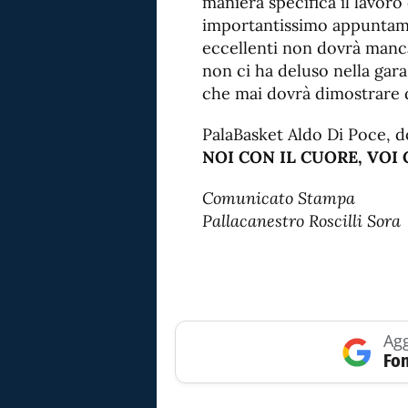
maniera specifica il lavor
importantissimo appuntamen
eccellenti non dovrà manca
non ci ha deluso nella gara
che mai dovrà dimostrare di
PalaBasket Aldo Di Poce, d
NOI CON IL CUORE, VOI 
Comunicato Stampa
Pallacanestro Roscilli Sora
Agg
Fon