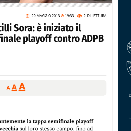
20 MAGGIO 2013
19:33
2’
DI LETTURA
li Sora: è iniziato il
inale playoff contro ADPB
Reducir
Aumentar
Restablecer
A
A
A
tamaño
tamaño
tamaño
de
de
fuente.
de
fuente
fuente.
antemente la tappa semifinale playoff
avecchia
sul loro stesso campo, fino ad