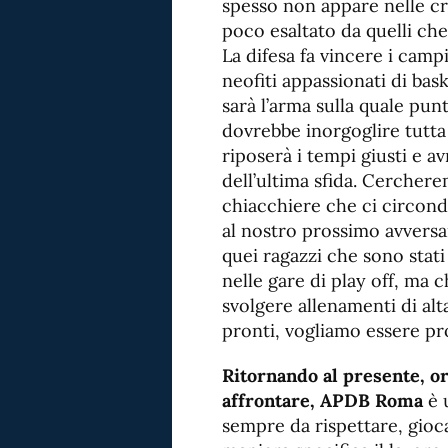
spesso non appare nelle cr
poco esaltato da quelli ch
La difesa fa vincere i camp
neofiti appassionati di bas
sarà l’arma sulla quale pu
dovrebbe inorgoglire tutta
riposerà i tempi giusti e a
dell’ultima sfida. Cerchere
chiacchiere che ci circon
al nostro prossimo avversa
quei ragazzi che sono stati
nelle gare di play off, ma
svolgere allenamenti di al
pronti, vogliamo essere pr
Ritornando al presente, or
affrontare, APDB Roma
è 
sempre da rispettare, gioca