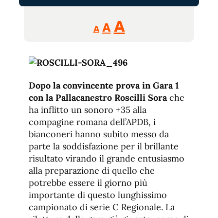
Reducir
Aumentar
Restablecer
A
A
A
tamaño
tamaño
tamaño
de
de
fuente.
de
fuente
fuente.
Dopo la convincente prova in Gara 1
con la Pallacanestro Roscilli Sora
che
ha inflitto un sonoro +35 alla
compagine romana dell’APDB, i
bianconeri hanno subito messo da
parte la soddisfazione per il brillante
risultato virando il grande entusiasmo
alla preparazione di quello che
potrebbe essere il giorno più
importante di questo lunghissimo
campionato di serie C Regionale. La