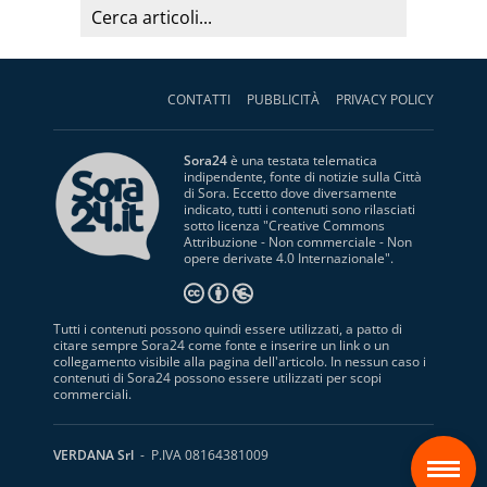
CONTATTI
PUBBLICITÀ
PRIVACY POLICY
Sora24
è una testata telematica
indipendente, fonte di notizie sulla Città
di Sora. Eccetto dove diversamente
indicato, tutti i contenuti sono rilasciati
sotto licenza "
Creative Commons
Attribuzione - Non commerciale - Non
opere derivate 4.0 Internazionale
".
Tutti i contenuti possono quindi essere utilizzati, a patto di
citare sempre Sora24 come fonte e inserire un link o un
collegamento visibile alla pagina dell'articolo. In nessun caso i
contenuti di Sora24 possono essere utilizzati per scopi
commerciali.
S
VERDANA Srl
- P.IVA 08164381009