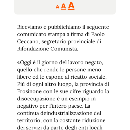
Reducir
Aumentar
Restablecer
A
A
A
tamaño
tamaño
tamaño
de
de
fuente.
Riceviamo e pubblichiamo il seguente
de
fuente
comunicato stampa a firma di Paolo
fuente.
Ceccano, segretario provinciale di
Rifondazione Comunista.
«Oggi è il giorno del lavoro negato,
quello che rende le persone meno
libere ed le espone al ricatto sociale.
Più di ogni altro luogo, la provincia di
Frosinone con le sue cifre riguardo la
disoccupazione è un esempio in
negativo per l’intero paese. La
continua deindustrializzazione del
territorio, con la costante riduzione
dei servizi da parte degli enti locali