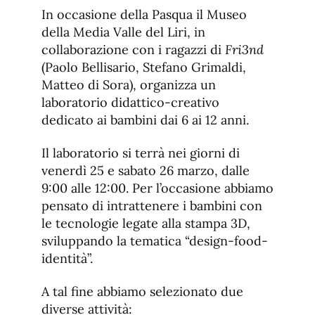
de
fuente.
In occasione della Pasqua il Museo
de
fuente
della Media Valle del Liri, in
fuente.
collaborazione con i ragazzi di
Fri3nd
(Paolo Bellisario, Stefano Grimaldi,
Matteo di Sora), organizza un
laboratorio didattico-creativo
dedicato ai bambini dai 6 ai 12 anni.
Il laboratorio si terrà nei giorni di
venerdì 25 e sabato 26 marzo, dalle
9:00 alle 12:00. Per l’occasione abbiamo
pensato di intrattenere i bambini con
le tecnologie legate alla stampa 3D,
sviluppando la tematica “design-food-
identità”.
A tal fine abbiamo selezionato due
diverse attività: