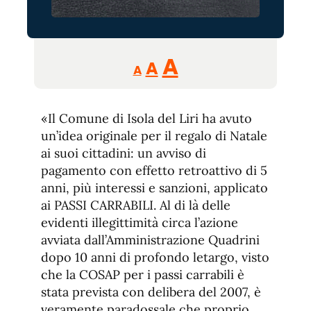
Reducir
Aumentar
Restablecer
A
A
A
tamaño
tamaño
tamaño
de
de
fuente.
«Il Comune di Isola del Liri ha avuto
de
fuente
un’idea originale per il regalo di Natale
fuente.
ai suoi cittadini: un avviso di
pagamento con effetto retroattivo di 5
anni, più interessi e sanzioni, applicato
ai PASSI CARRABILI. Al di là delle
evidenti illegittimità circa l’azione
avviata dall’Amministrazione Quadrini
dopo 10 anni di profondo letargo, visto
che la COSAP per i passi carrabili è
stata prevista con delibera del 2007, è
veramente paradossale che proprio