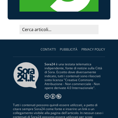
CONTATTI
PUBBLICITÀ
PRIVACY POLICY
Sora24
è una testata telematica
indipendente, fonte di notizie sulla Città
di Sora. Eccetto dove diversamente
indicato, tutti i contenuti sono rilasciati
sotto licenza "
Creative Commons
Attribuzione - Non commerciale - Non
opere derivate 4.0 Internazionale
".
Tutti i contenuti possono quindi essere utilizzati, a patto di
citare sempre Sora24 come fonte e inserire un link o un
collegamento visibile alla pagina dell'articolo. In nessun caso i
contenuti di Sora24 possono essere utilizzati per scopi