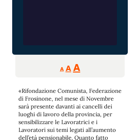
Reducir
Aumentar
Restablecer
A
A
A
tamaño
tamaño
tamaño
de
de
fuente.
«Rifondazione Comunista, Federazione
de
fuente
di Frosinone, nel mese di Novembre
fuente.
sarà presente davanti ai cancelli dei
luoghi di lavoro della provincia, per
sensibilizzare le Lavoratrici e i
Lavoratori sui temi legati all’aumento
dell’età pensionabile. Quanto fatto