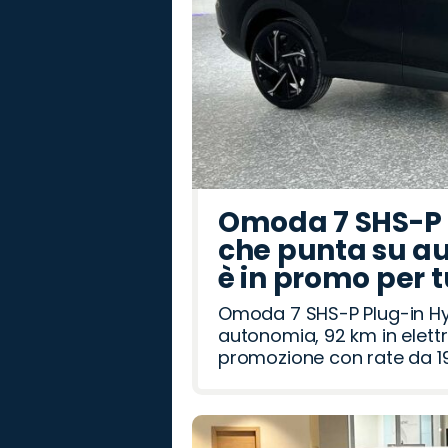
Omoda 7 SHS-P P
che punta su au
è in promo per 
Omoda 7 SHS-P Plug-in Hybr
autonomia, 92 km in elettr
promozione con rate da 19