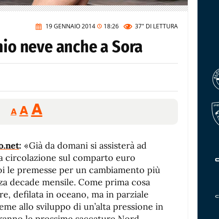
19 GENNAIO 2014
18:26
37"
DI LETTURA
hio neve anche a Sora
Reducir
Aumentar
Restablecer
A
A
A
tamaño
tamaño
tamaño
de
de
fuente.
o.net
:
«Già da domani si assisterà ad
de
fuente
a circolazione sul comparto euro
fuente.
oi le premesse per un cambiamento più
erza decade mensile. Come prima cosa
re, defilata in oceano, ma in parziale
me allo sviluppo di un’alta pressione in
ranno le prossime saccature Nord