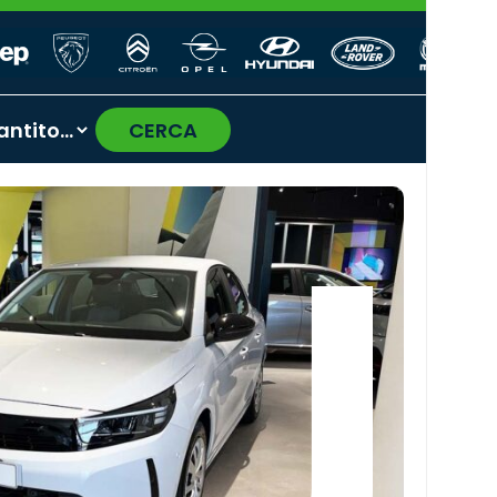
CERCA
›