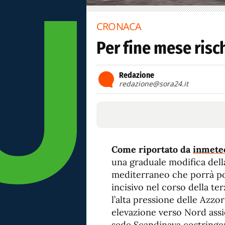
CRONACA
Per fine mese risc
Redazione
redazione@sora24.it
Come riportato da
inmete
una graduale modifica dell
mediterraneo che porrà p
incisivo nel corso della t
l’alta pressione delle Azzor
elevazione verso Nord assie
sede Scandinava costringe