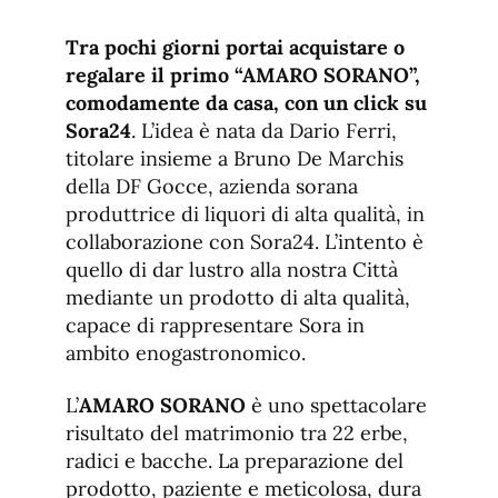
de
fuente.
de
fuente
Tra pochi giorni portai acquistare o
fuente.
regalare il primo “AMARO SORANO”,
comodamente da casa, con un click su
Sora24
. L’idea è nata da Dario Ferri,
titolare insieme a Bruno De Marchis
della DF Gocce, azienda sorana
produttrice di liquori di alta qualità, in
collaborazione con Sora24. L’intento è
quello di dar lustro alla nostra Città
mediante un prodotto di alta qualità,
capace di rappresentare Sora in
ambito enogastronomico.
L’
AMARO SORANO
è uno spettacolare
risultato del matrimonio tra 22 erbe,
radici e bacche. La preparazione del
prodotto, paziente e meticolosa, dura