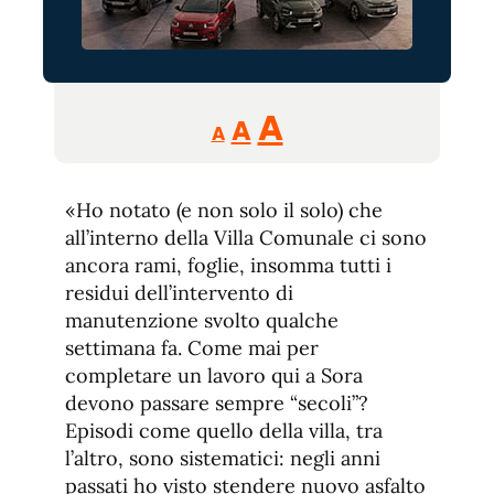
Reducir
Aumentar
Restablecer
A
A
A
tamaño
tamaño
tamaño
de
de
fuente.
«Ho notato (e non solo il solo) che
de
fuente
all’interno della Villa Comunale ci sono
fuente.
ancora rami, foglie, insomma tutti i
residui dell’intervento di
manutenzione svolto qualche
settimana fa. Come mai per
completare un lavoro qui a Sora
devono passare sempre “secoli”?
Episodi come quello della villa, tra
l’altro, sono sistematici: negli anni
passati ho visto stendere nuovo asfalto