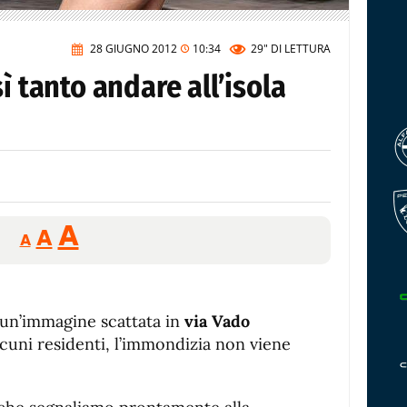
28 GIUGNO 2012
10:34
29"
DI LETTURA
ì tanto andare all’isola
Reducir
Aumentar
Restablecer
A
A
A
tamaño
tamaño
tamaño
de
de
fuente.
de
fuente
un’immagine scattata in
via Vado
fuente.
alcuni residenti, l’immondizia non viene