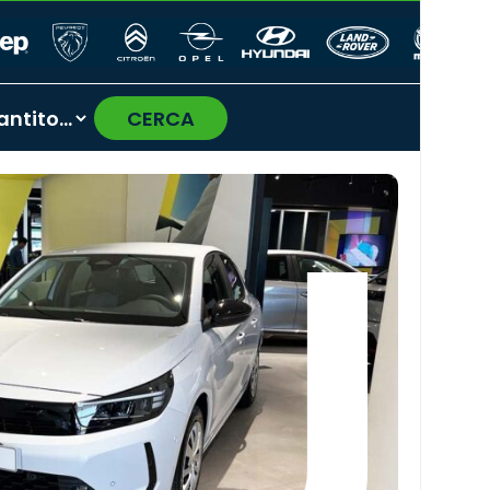
CERCA
›