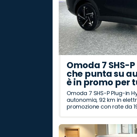
Omoda 7 SHS-P P
che punta su au
è in promo per 
Omoda 7 SHS-P Plug-in Hybr
autonomia, 92 km in elettr
promozione con rate da 19