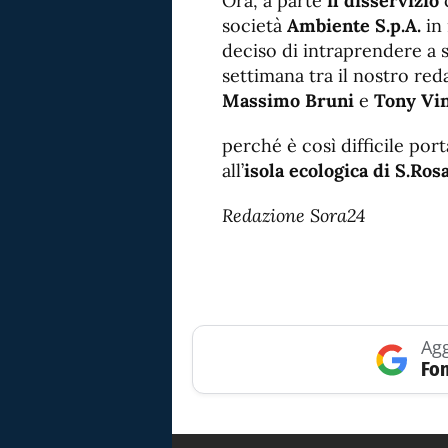
Ora, a parte
il disservizio
società
Ambiente S.p.A.
in 
deciso di intraprendere a s
settimana tra il nostro re
Massimo Bruni
e
Tony Vin
perché è così difficile port
all’
isola ecologica di S.Rosa
Redazione Sora24
Agg
Fon