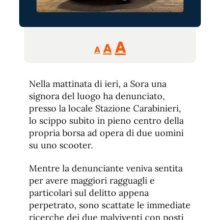
Reducir
Aumentar
Restablecer
A
A
A
tamaño
tamaño
tamaño
de
de
fuente.
Nella mattinata di ieri, a Sora una
de
fuente
signora del luogo ha denunciato,
fuente.
presso la locale Stazione Carabinieri,
lo scippo subito in pieno centro della
propria borsa ad opera di due uomini
su uno scooter.
Mentre la denunciante veniva sentita
per avere maggiori ragguagli e
particolari sul delitto appena
perpetrato, sono scattate le immediate
ricerche dei due malviventi con posti