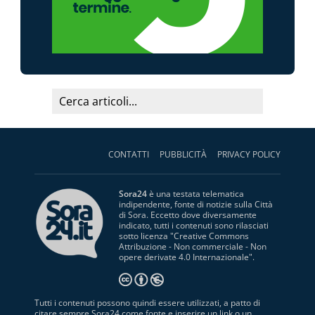
CONTATTI
PUBBLICITÀ
PRIVACY POLICY
Sora24
è una testata telematica
indipendente, fonte di notizie sulla Città
di Sora. Eccetto dove diversamente
indicato, tutti i contenuti sono rilasciati
sotto licenza "
Creative Commons
Attribuzione - Non commerciale - Non
opere derivate 4.0 Internazionale
".
Tutti i contenuti possono quindi essere utilizzati, a patto di
citare sempre Sora24 come fonte e inserire un link o un