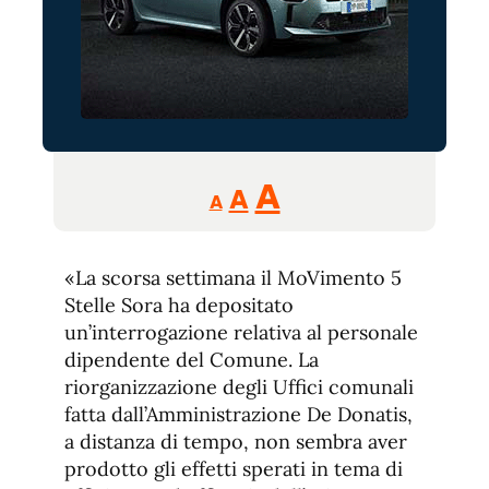
Reducir
Aumentar
Restablecer
A
A
A
tamaño
tamaño
tamaño
de
de
fuente.
«La scorsa settimana il MoVimento 5
de
fuente
Stelle Sora ha depositato
fuente.
un’interrogazione relativa al personale
dipendente del Comune. La
riorganizzazione degli Uffici comunali
fatta dall’Amministrazione De Donatis,
a distanza di tempo, non sembra aver
prodotto gli effetti sperati in tema di