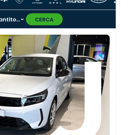
CERCA
›