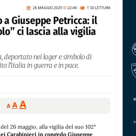
26 MAGGIO 2025
22:49
1’
DI LETTURA
 a Giuseppe Petricca: il
o” ci lascia alla vigilia
, deportato nei lager e simbolo di
o l’Italia in guerra e in pace.
Reducir
Aumentar
Restablecer
A
A
A
tamaño
tamaño
tamaño
de
de
fuente.
del 26 maggio, alla vigilia del suo 102°
de
fuente
ei Carabinieri in congedo Giuseppe