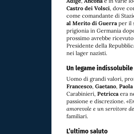
Adige
,
Ancona
e in varie lo
Castro dei Volsci
, dove co
come comandante di Stazi
al Merito di Guerra
per il 
prigionia in Germania dopo
prossimo avrebbe ricevuto
Presidente della Repubbli
nei lager nazisti.
Un legame indissolubile
Uomo di grandi valori, prof
Francesco
,
Gaetano
,
Paola
Carabinieri,
Petricca
era no
passione e discrezione.
«Er
amorevole e un servitore de
familiari.
L’ultimo saluto