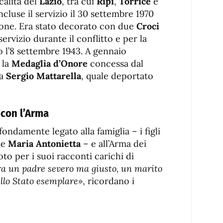
calità del
Lazio
, tra cui
Ripi
,
Torrice
e
ncluse il servizio il 30 settembre 1970
one. Era stato decorato con due
Croci
servizio durante il conflitto e per la
 l’8 settembre 1943. A gennaio
 la
Medaglia d’Onore
concessa dal
ca
Sergio Mattarella
, quale deportato
 con l’Arma
ondamente legato alla famiglia – i figli
e
Maria Antonietta
– e all’Arma dei
to per i suoi racconti carichi di
a un padre severo ma giusto, un marito
llo Stato esemplare»
, ricordano i