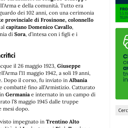
fuente.
ell’Arma e della comunità. Tutto era
aguardo dei 102 anni, con una cerimonia
 provinciale di Frosinone, colonnello
 al
capitano Domenico Cavallo
,
nia di
Sora
, d’intesa con i figli e i
crifici
acque il 26 maggio 1923,
Giuseppe
ll’Arma l’11 maggio 1942, a soli 19 anni,
. Dopo il corso, fu inviato in
Albania
e combatté fino all’Armistizio. Catturato
 in
Germania
e internato in un campo di
erato l’8 maggio 1945 dalle truppe
ue mesi dopo.
a visto impegnato in
Trentino Alto