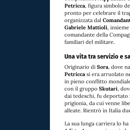
Petricca
, figura simbolo d
pronto per celebrare il tr
organizzata dal
Comandante
Gabriele Mattioli
, insieme
comandante della Compag
familiari del militare.
Una vita tra servizio e sa
Originario di
Sora
, dove n
Petricca
si era arruolato ne
in pieno conflitto mondiale
con il gruppo
Skutari
, dov
dai tedeschi, fu deportato
prigionia, da cui venne lib
alleate. Rientrò in Italia d
La sua lunga carriera lo h