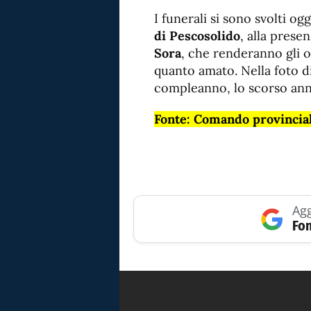
I funerali si sono svolti og
di Pescosolido
, alla prese
Sora
, che renderanno gli o
quanto amato. Nella foto di 
compleanno, lo scorso ann
Fonte: Comando provincial
Agg
Fon