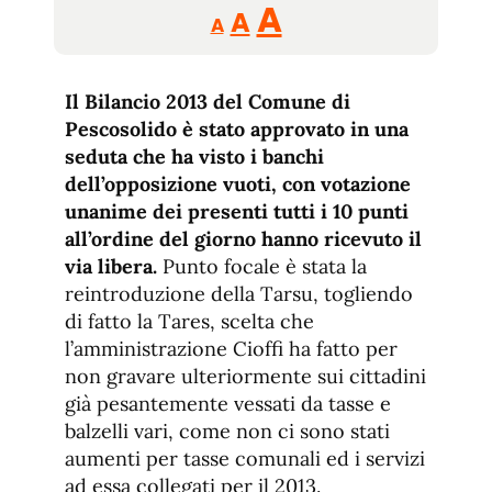
Reducir
Aumentar
Restablecer
A
A
A
tamaño
tamaño
tamaño
de
de
fuente.
Il Bilancio 2013 del Comune di
de
fuente
Pescosolido è stato approvato in una
fuente.
seduta che ha visto i banchi
dell’opposizione vuoti, con votazione
unanime dei presenti tutti i 10 punti
all’ordine del giorno hanno ricevuto il
via libera.
Punto focale è stata la
reintroduzione della Tarsu, togliendo
di fatto la Tares, scelta che
l’amministrazione Cioffi ha fatto per
non gravare ulteriormente sui cittadini
già pesantemente vessati da tasse e
balzelli vari, come non ci sono stati
aumenti per tasse comunali ed i servizi
ad essa collegati per il 2013.